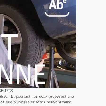
 ABE-RTS
autre… Et pourtant, les deux proposent une
chez que plusieurs
critères peuvent faire