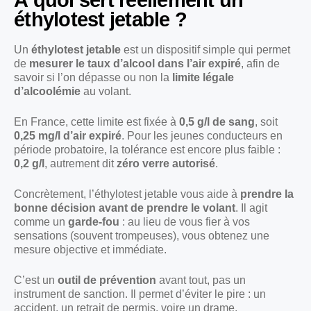
À quoi sert réellement un
éthylotest jetable ?
Un
éthylotest jetable
est un dispositif simple qui permet
de
mesurer le taux d’alcool dans l’air expiré
, afin de
savoir si l’on dépasse ou non la
limite légale
d’alcoolémie
au volant.
En France, cette limite est fixée à
0,5 g/l de sang
, soit
0,25 mg/l d’air expiré
. Pour les jeunes conducteurs en
période probatoire, la tolérance est encore plus faible :
0,2 g/l
, autrement dit
zéro verre autorisé
.
Concrètement, l’éthylotest jetable vous aide à
prendre la
bonne décision avant de prendre le volant
. Il agit
comme un
garde-fou
: au lieu de vous fier à vos
sensations (souvent trompeuses), vous obtenez une
mesure objective et immédiate.
C’est un
outil de prévention
avant tout, pas un
instrument de sanction. Il permet d’éviter le pire : un
accident, un retrait de permis, voire un drame.