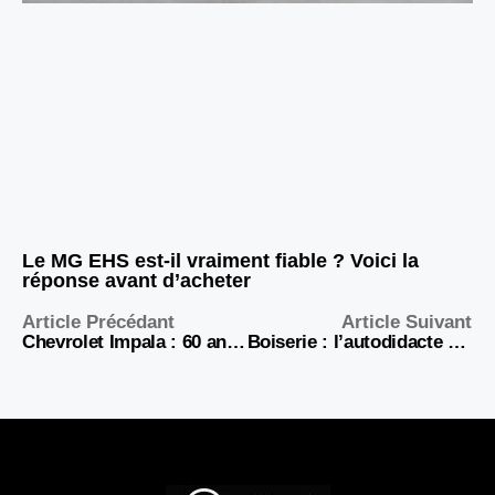
Le MG EHS est-il vraiment fiable ? Voici la
réponse avant d’acheter
Article Précédant
Article Suivant
Chevrolet Impala : 60 ans de légende sur roues, du muscle car à l’icône pop américaine
Boiserie : l’autodidacte du cambouis devenu roi du viral et des rassemblements XXL