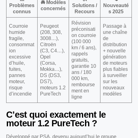
🚘 Modèles
Problèmes
Solutions /
Nouveauté
concernés
connus
Recours
s 2025
Révision
Courroie
Peugeot
Passage à
préconisati
humide
(208, 308,
une chaîne
on courroie
fragile,
3008…),
de
(100 000
consommat
Citroën
distribution
km / 6 ans),
ion
(C3, C4…),
+ nouvelle
rappels
excessive
Opel
génération
gratuits,
d’huile,
(Corsa,
de moteurs
garantie 10
fuites,
Mokka…),
plus fiables
ans / 180
pannes
DS (DS3,
à surveiller
000 km,
moteur,
DS7),
sur les
rembourse
risque
moteurs 1.2
nouveaux
ment en
d’incendie
PureTech
modèles
ligne
C’est quoi exactement le
moteur 1.2 PureTech ?
Développé par PSA, devenu aujourd’hui le groupe