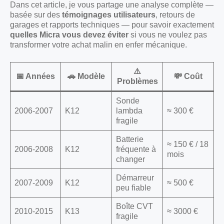
Dans cet article, je vous partage une analyse complète —
basée sur des
témoignages utilisateurs
, retours de
garages et rapports techniques — pour savoir exactement
quelles Micra vous devez éviter
si vous ne voulez pas
transformer votre achat malin en enfer mécanique.
⚠️
📅 Années
🚗 Modèle
💸 Coût
Problèmes
Sonde
2006-2007
K12
lambda
≈ 300 €
fragile
Batterie
≈ 150 € / 18
2006-2008
K12
fréquente à
mois
changer
Démarreur
2007-2009
K12
≈ 500 €
peu fiable
Boîte CVT
2010-2015
K13
≈ 3000 €
fragile