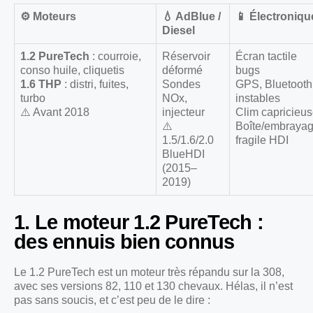
⚙️ Moteurs
💧 AdBlue /
📱 Électroniqu
Diesel
1.2 PureTech
: courroie,
Réservoir
Écran tactile
conso huile, cliquetis
déformé
bugs
1.6 THP
: distri, fuites,
Sondes
GPS, Bluetooth
turbo
NOx,
instables
⚠️ Avant 2018
injecteur
Clim capricieu
⚠️
Boîte/embraya
1.5/1.6/2.0
fragile HDI
BlueHDI
(2015–
2019)
1. Le moteur 1.2 PureTech :
des ennuis bien connus
Le 1.2 PureTech est un moteur très répandu sur la 308,
avec ses versions 82, 110 et 130 chevaux. Hélas, il n’est
pas sans soucis, et c’est peu de le dire :