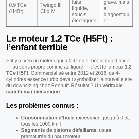
fuite
grave, mais
0.9 TCe
Twingo III,
liquide,
à
(H4Bt)
Clio IV
soucis
diagnostiqu
électriques
er
Le moteur 1.2 TCe (H5Ft) :
l’enfant terrible
S’il y a bien un moteur qui a fait couler beaucoup d’huile
— au sens propre comme au figuré — c’est le fameux
1.2
TCe H5Ft
. Commercialisé entre 2012 et 2016, ce 4-
cylindres essence turbo devait symboliser la nouvelle ère
du downsizing chez Renault. Résultat ? Un
véritable
cauchemar mécanique
.
Les problèmes connus :
Consommation d’huile excessive
: jusqu’à 0,5L
tous les 1000 km !
Segments de pistons défaillants
, usure
prématurée du haut moteur