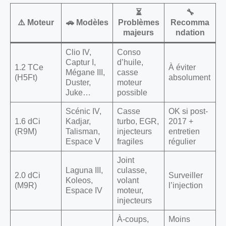
⏳
🔧
⚠️ Moteur
🚗 Modèles
Problèmes
Recomma
majeurs
ndation
Clio IV,
Conso
Captur I,
d’huile,
1.2 TCe
À éviter
Mégane III,
casse
(H5Ft)
absolument
Duster,
moteur
Juke…
possible
Scénic IV,
Casse
OK si post-
1.6 dCi
Kadjar,
turbo, EGR,
2017 +
(R9M)
Talisman,
injecteurs
entretien
Espace V
fragiles
régulier
Joint
Laguna III,
culasse,
2.0 dCi
Surveiller
Koleos,
volant
(M9R)
l’injection
Espace IV
moteur,
injecteurs
À-coups,
Moins