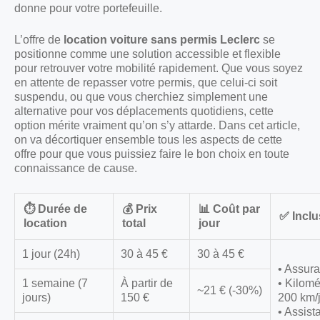
donne pour votre portefeuille.
L’offre de
location voiture sans permis Leclerc
se
positionne comme une solution accessible et flexible
pour retrouver votre mobilité rapidement. Que vous soyez
en attente de repasser votre permis, que celui-ci soit
suspendu, ou que vous cherchiez simplement une
alternative pour vos déplacements quotidiens, cette
option mérite vraiment qu’on s’y attarde. Dans cet article,
on va décortiquer ensemble tous les aspects de cette
offre pour que vous puissiez faire le bon choix en toute
connaissance de cause.
⏱️ Durée de
💰 Prix
📊 Coût par
✅ Inclus
location
total
jour
1 jour (24h)
30 à 45 €
30 à 45 €
• Assura
1 semaine (7
À partir de
• Kilomé
~21 € (-30%)
jours)
150 €
200 km/
• Assis