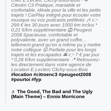
chez E.Leclerc Clichy-sous-Bois ! 🌟
Citroën C3 Pratique, maniable et
confortable, idéale pour la ville et les petits
trajets ! CarPlay intégré pour écouter votre
musique ou vos podcasts préférés 🎶 👉
299 € les 30 jours avec 1000 km inclus *
0,21 €/km supplémentaire 🦁 Peugeot
2008 Spacieuse, confortable et
polyvalente, avec un grand coffre…
tellement grand qu’on a même pu y mettre
notre collègue 😜 Parfaite pour les longs
trajets et les escapades 🚘 👉 7 € par jour
* 0,28 €/km supplémentaire 📍 Retrouvez-
les directement dans votre agence de
Location E.Leclerc Clichy-sous-Bois
#location
#citroenc3
#peugeot2008
#pourtoi
#fyp
♬ The Good, The Bad and The Ugly
(Main Theme) – Ennio Morricone