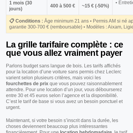
• Entret
1 mois (30
400 à 500 €
~15 € (-50%)
jours)
📋 Conditions :
Âge minimum 21 ans • Permis AM si né ap
garantie 300-700 € (remboursable) • Modèles : Aixam, Ligie
La grille tarifaire complète : ce
que vous allez vraiment payer
Parlons budget sans langue de bois. Les tarifs affichés
pour la location d’une voiture sans permis chez Leclerc
varient selon plusieurs critères, mais voici les
fourchettes de prix
que vous pouvez raisonnablement
attendre. Pour une location d’un jour, vous débourserez
entre 30 et 45 euros selon l’agence et la disponibilité.
C’est le tarif de base si vous avez un besoin ponctuel et
urgent.
Maintenant, si votre besoin s’inscrit dans la durée, les
choses deviennent beaucoup plus intéressantes
financièrement. Pour une
location hebdomadaire
, le tarif