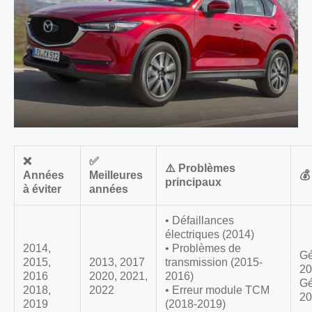
❌
✅
⚠️ Problèmes
Années
Meilleures
💰
principaux
à éviter
années
• Défaillances
électriques (2014)
2014,
• Problèmes de
Gé
2015,
2013, 2017
transmission (2015-
20
2016
2020, 2021,
2016)
Gé
2018,
2022
• Erreur module TCM
20
2019
(2018-2019)