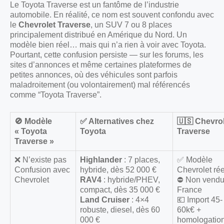
Le Toyota Traverse est un fantôme de l’industrie
automobile. En réalité, ce nom est souvent confondu avec
le
Chevrolet Traverse
, un SUV 7 ou 8 places
principalement distribué en Amérique du Nord. Un
modèle bien réel… mais qui n’a rien à voir avec Toyota.
Pourtant, cette confusion persiste — sur les forums, les
sites d’annonces et même certaines plateformes de
petites annonces, où des véhicules sont parfois
maladroitement (ou volontairement) mal référencés
comme “Toyota Traverse”.
🚫 Modèle
✅ Alternatives chez
🇺🇸 Chevro
« Toyota
Toyota
Traverse
Traverse »
❌ N’existe pas
Highlander
: 7 places,
✅ Modèle
Confusion avec
hybride, dès 52 000 €
Chevrolet rée
Chevrolet
RAV4
: hybride/PHEV,
⛔ Non vendu
compact, dès 35 000 €
France
Land Cruiser
: 4×4
💶 Import 45-
robuste, diesel, dès 60
60k€ +
000 €
homologatio