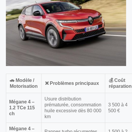
🚗 Modèle /
💰 Coût
❌ Problèmes principaux
Motorisation
réparation
Usure distribution
Mégane 4 –
prématurée, consommation
3 500 à 4
1.2 TCe 115
huile excessive dès 80 000
500 €
ch
km
Mégane 4 –
Pannes turbo récurrentes
1 500 à 2