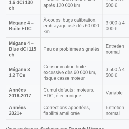
1.6 dCi 130
après 120 000 km
500 €
ch
À-coups, bugs calibration,
Mégane 4 –
3 000 à 4
embrayage usé dès 60 000
Boîte EDC
000 €
km
Mégane 4 –
Entretien
Blue dCi 115
Peu de problèmes signalés
normal
ch
Consommation huile
Mégane 3 –
3 500 à 4
excessive dès 60 000 km,
1.2 TCe
500 €
risque casse moteur
Années
Cumul défauts : moteurs,
Variable
2016-2017
EDC, électronique
Années
Corrections apportées,
Entretien
2021+
fiabilité améliorée
normal