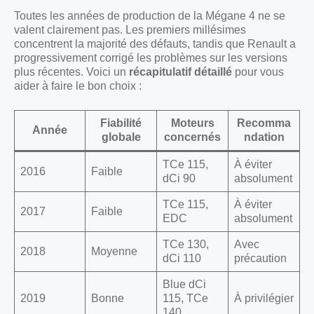
Toutes les années de production de la Mégane 4 ne se
valent clairement pas. Les premiers millésimes
concentrent la majorité des défauts, tandis que Renault a
progressivement corrigé les problèmes sur les versions
plus récentes. Voici un
récapitulatif détaillé
pour vous
aider à faire le bon choix :
Fiabilité
Moteurs
Recomma
Année
globale
concernés
ndation
TCe 115,
À éviter
2016
Faible
dCi 90
absolument
TCe 115,
À éviter
2017
Faible
EDC
absolument
TCe 130,
Avec
2018
Moyenne
dCi 110
précaution
Blue dCi
2019
Bonne
115, TCe
À privilégier
140