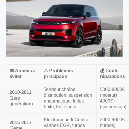
📅 Années à
⚠️ Problèmes
💰 Coûts
éviter
principaux
réparations
Tendeur chaîne
5000-8000€
2010-2012
distribution, suspension
(moteur)
(1ère
pneumatique, fuites
4000€+
génération)
huile, boîte auto
(suspension)
Électronique InControl,
3000-4000€
2015-2017
vannes EGR, turbos
(turbos)
(2ème