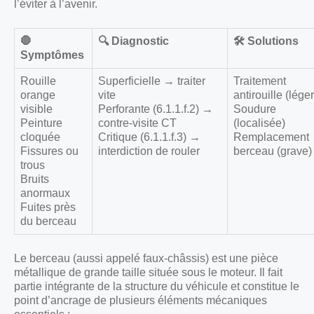
l’éviter à l’avenir.
🛑
🔍 Diagnostic
🛠️ Solutions
Symptômes
Rouille
Superficielle → traiter
Traitement
orange
vite
antirouille (léger
visible
Perforante (6.1.1.f.2) →
Soudure
Peinture
contre-visite CT
(localisée)
cloquée
Critique (6.1.1.f.3) →
Remplacement
Fissures ou
interdiction de rouler
berceau (grave)
trous
Bruits
anormaux
Fuites près
du berceau
Le berceau (aussi appelé faux-châssis) est une pièce
métallique de grande taille située sous le moteur. Il fait
partie intégrante de la structure du véhicule et constitue le
point d’ancrage de plusieurs éléments mécaniques