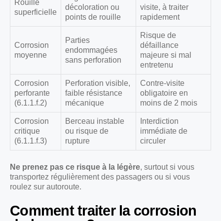
Rouille
décoloration ou
visite, à traiter
superficielle
points de rouille
rapidement
Risque de
Parties
Corrosion
défaillance
endommagées
moyenne
majeure si mal
sans perforation
entretenu
Corrosion
Perforation visible,
Contre-visite
perforante
faible résistance
obligatoire en
(6.1.1.f.2)
mécanique
moins de 2 mois
Corrosion
Berceau instable
Interdiction
critique
ou risque de
immédiate de
(6.1.1.f.3)
rupture
circuler
Ne prenez pas ce risque à la légère
, surtout si vous
transportez régulièrement des passagers ou si vous
roulez sur autoroute.
Comment traiter la corrosion