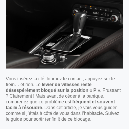
Vous insérez la clé, tournez le contact, appuyez sur le
frein… et rien. Le
levier de vitesses reste
désespérément bloqué sur la position « P »
. Frustrant
? Clairement ! Mais avant de céder à la panique,
comprenez que ce problème est
fréquent et souvent
facile à résoudre
. Dans cet article, je vais vous guider
comme si j’étais à côté de vous dans l’habitacle. Suivez
le guide pour sortir (enfin !) de ce blocage.